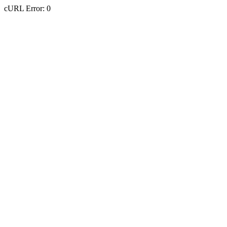
cURL Error: 0