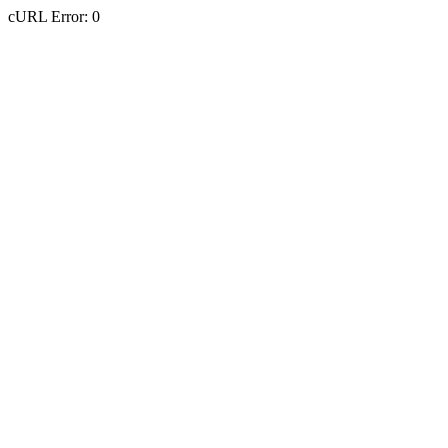
cURL Error: 0