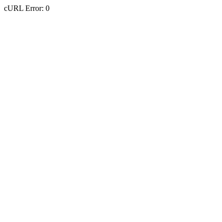
cURL Error: 0