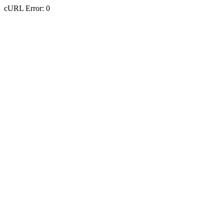
cURL Error: 0